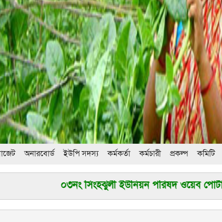
বাজেট
অনারবোর্ড
ইউপি সদস্য
কর্মকর্তা
কর্মচারী
প্রকল্প
কমিটি
০৩নং সিংহঝুলী ইউনিয়ন পরিষদ ওয়েব পোর্টালে আপনাকে স