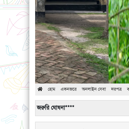
হোম
একনজরে
অনলাইন সেবা
দরপত্র
জরুরি ঘোষনা****