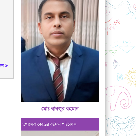
কল
মোঃ বাবলুর রহমান
তথ্যসেবা কেন্দ্রের বর্তমান পরিচালক