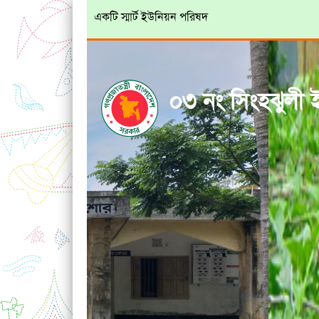
একটি স্মার্ট ইউনিয়ন পরিষদ
০৩ নং সিংহঝুলী