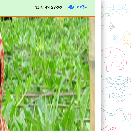
২১ শ্রাবণ ১৪৩৩
লগইন